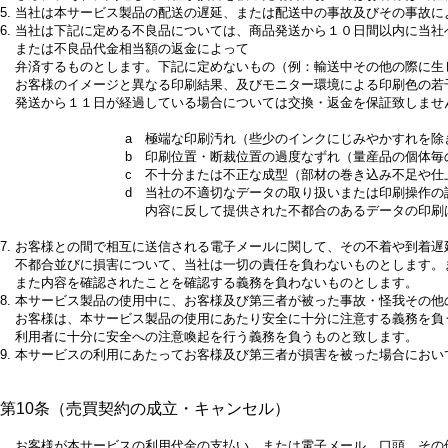
5.
当社は本サービス製品の配送の遅延、または配送中の事故及びその事故に
6.
当社は下記に定める不良品については、商品発送から１０日間以内に当社
または不良品代金相当額の返金によって
弁済するものとします。下記に定めないもの（例：輸送中その他の際に生
お客様のイメージと異なる印刷結果、及びモニター環境による印刷色の若
発送から１１日が経過している場合については交換・返金を保証致しませ
a 極端な印刷汚れ（些少のインクにじみやかすれを除
b 印刷位置・断裁位置の過度なずれ（量産品の個体毎
c 不十分または不正な成型（部材の巻き込み不足や仕
d 当社の不適切なデータの取り扱いまたは印刷操作の
内容に反して提供された不都合のあるデータの印刷
7.
お客様との間で相互に送信される電子メールに関して、その不着や到着遅
不都合並びに損害について、当社は一切の責任を負わないものとします。
また内容を確認されたことを確認する義務を負わないものとします。
8.
本サービス製品の使用中に、お客様及び第三者が被った事故・怪我その他
お客様は、本サービス製品の使用にあたり安全に十分に注意する義務を負
利用者に十分に安全への注意喚起を行う義務を負うものと致します。
9.
本サービスの利用にあたってお客様及び第三者が損害を被った場合におい
第10条（売買契約の成立・キャンセル）
お客様が本サービスの利用代金の支払い、または電子メール、口頭、その