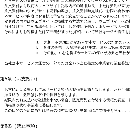
本サービスの提供は、注文受付時点の株式会社ノリワークスのウェブサイ
注文受付より以前のウェブサイト記載内容の適用延長、または契約成立後
注文受付時のウェブサイト記載内容は、注文受付時点以前のお問い合わせ
本サービスの内容はお客様に予告なく変更することができるものとします
変更後の内容はウェブサイトに掲載する方法で発表し、ウェブサイトへの
当社は以下に定める場合においては、お客様に予告なく本サービスの一部
それによりお客様または第三者が被った損害について当社は一切の責任を
a. 定期・不定期にかかわらず本サービスのためのシ
b. 各種の災害・天変地異及び事故、または第三者の
c. その他、やむを得ずサービスの停止が必要と当社
当社は本サービスの運営の一部または全部を当社指定の事業者に業務委託
第5条（お支払い）
お支払いは原則として本サービス製品の製作開始前と致します。ただし個
振り込み手数料はお客様の負担と致します。
期限内のお支払いが確認出来ない場合、販売商品と付随する債権の調査・
債権回収代行事業者に委任します。
この目的のために当社は当該の債権回収代行事業者に注文情報を開示し、
第6条（禁止事項）