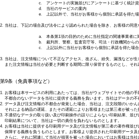
c. アンケートの実施並びにアンケートに基づく統計
d. 当社のサービスの案内
e. 上記以外で、当社がお客様から個別に承諾を得た
2.
当社は、下記の場合及び法令により認められた場合を除き、お客様の同意
a. 本条第1項の目的のために当社指定の関連事業者
b. 裁判所、警察、監査官庁等、司法・行政機関から
c. 上記以外に当社がお客様から個別に承諾を得た場合
3.
当社は、注文情報について不正なアクセス、改ざん、紛失、漏洩などが生
また注文情報は当社が必要と判断する期間に限り保管するものとし、それ
第9条（免責事項など）
1.
お客様は本サービスの利用にあたっては、当社がウェブサイトその他の手
不都合のないデータを当社に提供する義務を負います。当社はデータの不
2.
データ及び注文情報の不都合が発覚した場合、当社は、注文段階のいかん
それによる納品の遅延、またその遅延によりお客様または第三者が被った
3.
不適切なデータの取り扱い及び印刷操作の誤りによらない印刷結果、並び
印刷結果について、当社は一切の責任を負わないものとします。
4.
お客様は当社に提供する印刷用データ及び注文情報が第三者の著作権並び
保障する義務を負うものとします。お客様より提供された印刷用データ及
さらに、それに関連して当社が損害を被った場合においてはお客様は当社