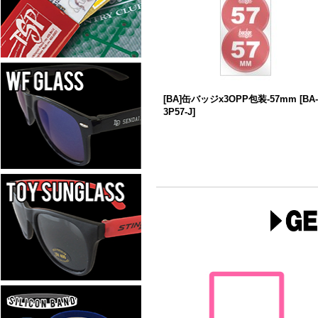
[BA]缶バッジx3OPP包装-57mm
[
BA-
3P57-J
]