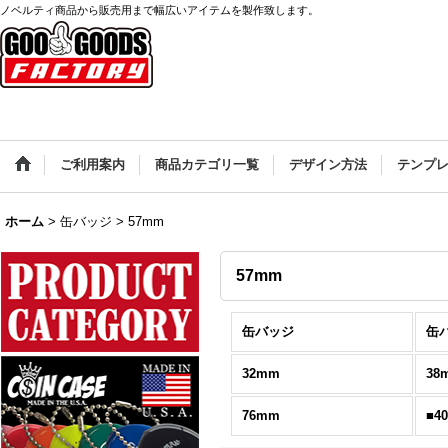
ノベルティ商品から販売用まで幅広いアイテムを製作致します。
ご利用案内
商品カテゴリ一覧
デザイン方法
テンプ
ホーム
>
缶バッジ
>
57mm
57mm
缶バッジ
缶
32mm
38
76mm
■4