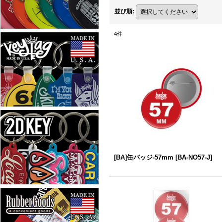
並び順
:
4
件
[BA]缶バッジ-57mm
[
BA-NO57-J
]