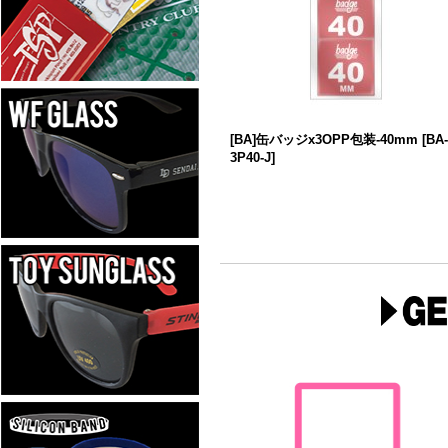
[BA]缶バッジx3OPP包装-40mm
[
BA-
3P40-J
]