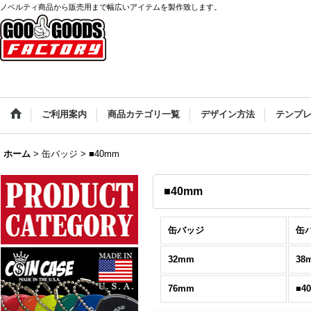
ノベルティ商品から販売用まで幅広いアイテムを製作致します。
ご利用案内
商品カテゴリ一覧
デザイン方法
テンプ
ホーム
>
缶バッジ
>
■40mm
■40mm
缶バッジ
缶
32mm
38
76mm
■4