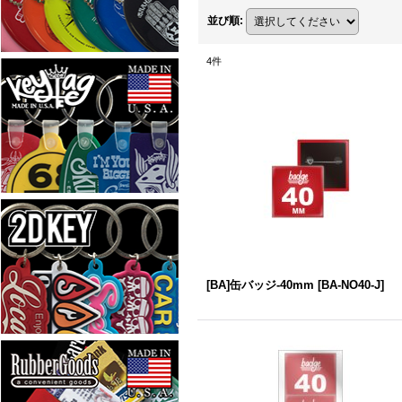
並び順
:
4
件
[BA]缶バッジ-40mm
[
BA-NO40-J
]