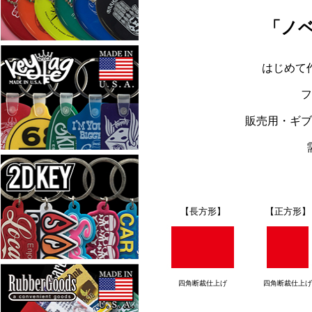
「ノ
はじめて
フ
販売用・ギブ
【長方形】
【正方形】
四角断裁仕上げ
四角断裁仕上げ