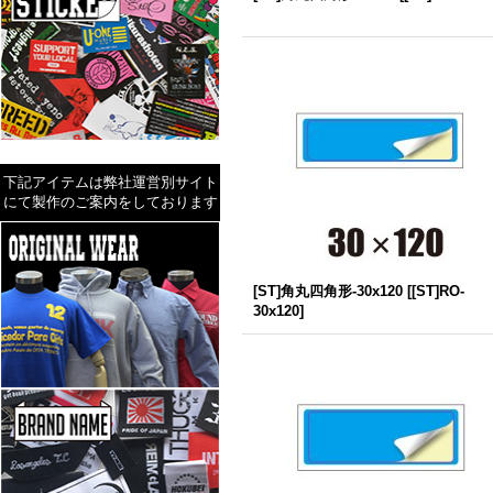
下記アイテムは弊社運営別サイト
にて製作のご案内をしております
[ST]角丸四角形-30x120
[
[ST]RO-
30x120
]