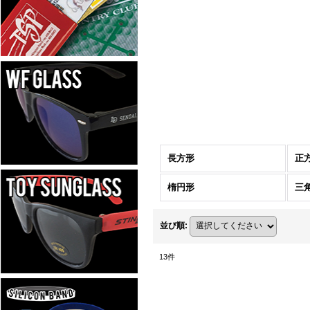
長方形
正
楕円形
三
並び順
:
13
件