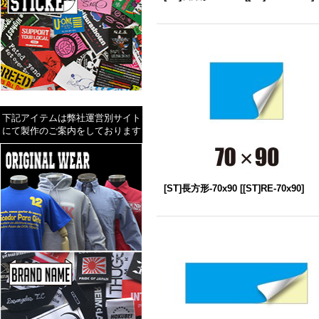
下記アイテムは弊社運営別サイト
にて製作のご案内をしております
[ST]長方形-70x90
[
[ST]RE-70x90
]