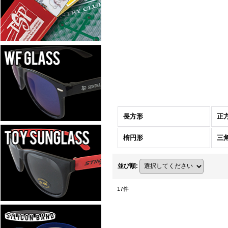
長方形
正
楕円形
三
並び順
:
17
件