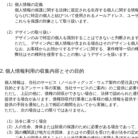
（1）
個人情報の定義
個人情報の保護に関する法律に規定される生存する個人に関する情
ならびに特定の個人と結びついて使用されるメールアドレス、ユーザ
これらを保護の対象として取り扱います。
（2）
デザインの取り扱い
デザインのみで特定の個人を識別することはできないと判断されま
ただし、デザイン内に個人情報が含まれる場合はそのデザインも個
なお、お客様からお預かりするデザインに関する、著作権等一切の
弊社はその権利を侵害することの無いようデザインを扱います。
2. 個人情報利用の収集内容とその目的
個人情報は、当社のサービス（ノベルティグッズ・ウェア製作の受注及び
目的とするアンケート等の実施、当社サービスのご案内）のご提供に必要
ただし、上記の他に、債権の回収ができない場合に、法律で認められた適
提供する場合があります。債権回収代行業者にお客様の個人情報を提供す
提供の手段を通知した上で相応の期間をおいてから実施します。
ただし、次の場合はこの限りではありません。
（1）
法令に基づく場合
（2）
人の生命、身体または財産の保護のために必要がある場合であって
（3）
国の機関及び地方公共団体、またはその委託を受けた者が法令の定
ご本人の同意を得ることにより当該事務の遂行に支障を及ぼすおそ