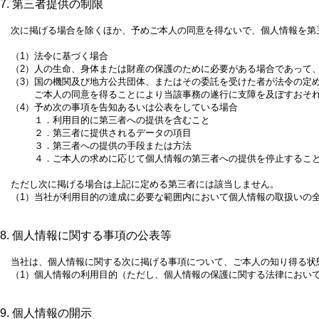
7. 第三者提供の制限
次に掲げる場合を除くほか、予めご本人の同意を得ないで、個人情報を第
（1）
法令に基づく場合
（2）
人の生命、身体または財産の保護のために必要がある場合であって
（3）
国の機関及び地方公共団体、またはその委託を受けた者が法令の定
ご本人の同意を得ることにより当該事務の遂行に支障を及ぼすおそ
（4）
予め次の事項を告知あるいは公表をしている場合
１．利用目的に第三者への提供を含むこと
２．第三者に提供されるデータの項目
３．第三者への提供の手段または方法
４．ご本人の求めに応じて個人情報の第三者への提供を停止するこ
ただし次に掲げる場合は上記に定める第三者には該当しません。
（1）
当社が利用目的の達成に必要な範囲内において個人情報の取扱いの
8. 個人情報に関する事項の公表等
当社は、個人情報に関する次に掲げる事項について、ご本人の知り得る状
（1）
個人情報の利用目的（ただし、個人情報の保護に関する法律におい
9. 個人情報の開示