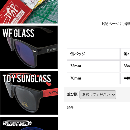
上記ページに掲
缶バッジ
缶
32mm
38
76mm
■4
並び順
:
24
件