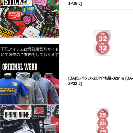
1P38-J
]
下記アイテムは弊社運営別サイト
にて製作のご案内をしております
[BA]缶バッジx2OPP包装-32mm
[
BA-
2P32-J
]