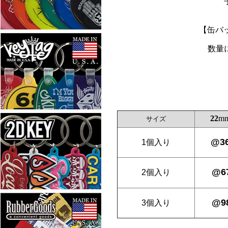
【缶バ
数量
22
m
サイズ
@3
1個入り
@6
2個入り
@9
3個入り