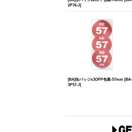
2P76-J
]
[BA]缶バッジx3OPP包装-57mm
[
BA-
3P57-J
]